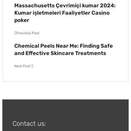
Massachusetts Çevrimiçi kumar 2024:
Kumar işletmeleri Faaliyetler Casino
poker
Previous Post
Chemical Peels Near Me: Finding Safe
and Effective Skincare Treatments
Next Post
Contact us: