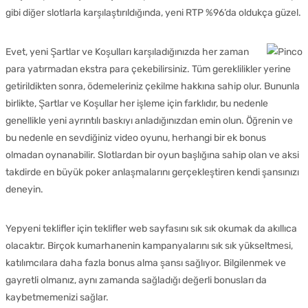
gibi diğer slotlarla karşılaştırıldığında, yeni RTP %96’da oldukça güzel.
Evet, yeni Şartlar ve Koşulları karşıladığınızda her zaman
para yatırmadan ekstra para çekebilirsiniz. Tüm gereklilikler yerine
getirildikten sonra, ödemeleriniz çekilme hakkına sahip olur. Bununla
birlikte, Şartlar ve Koşullar her işleme için farklıdır, bu nedenle
genellikle yeni ayrıntılı baskıyı anladığınızdan emin olun. Öğrenin ve
bu nedenle en sevdiğiniz video oyunu, herhangi bir ek bonus
olmadan oynanabilir. Slotlardan bir oyun başlığına sahip olan ve aksi
takdirde en büyük poker anlaşmalarını gerçekleştiren kendi şansınızı
deneyin.
Yepyeni teklifler için teklifler web sayfasını sık sık okumak da akıllıca
olacaktır. Birçok kumarhanenin kampanyalarını sık sık yükseltmesi,
katılımcılara daha fazla bonus alma şansı sağlıyor. Bilgilenmek ve
gayretli olmanız, aynı zamanda sağladığı değerli bonusları da
kaybetmemenizi sağlar.