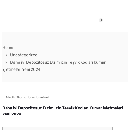
0
Home
Uncategorized
Daha iyi Depozitosuz Bizim için Teşvik Kodları Kumar
işletmeleri Yeni 2024
Priscilla Sherrie
Uncategorized
Daha iyi Depozitosuz Bizim için Teşvik Kodları Kumar işletmeleri
Yeni 2024