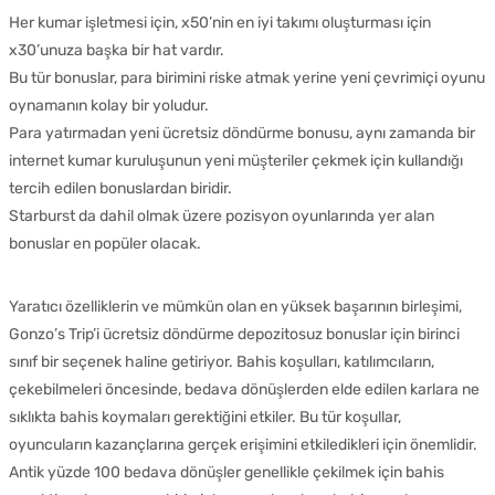
Her kumar işletmesi için, x50’nin en iyi takımı oluşturması için
x30’unuza başka bir hat vardır.
Bu tür bonuslar, para birimini riske atmak yerine yeni çevrimiçi oyunu
oynamanın kolay bir yoludur.
Para yatırmadan yeni ücretsiz döndürme bonusu, aynı zamanda bir
internet kumar kuruluşunun yeni müşteriler çekmek için kullandığı
tercih edilen bonuslardan biridir.
Starburst da dahil olmak üzere pozisyon oyunlarında yer alan
bonuslar en popüler olacak.
Yaratıcı özelliklerin ve mümkün olan en yüksek başarının birleşimi,
Gonzo’s Trip’i ücretsiz döndürme depozitosuz bonuslar için birinci
sınıf bir seçenek haline getiriyor. Bahis koşulları, katılımcıların,
çekebilmeleri öncesinde, bedava dönüşlerden elde edilen karlara ne
sıklıkta bahis koymaları gerektiğini etkiler. Bu tür koşullar,
oyuncuların kazançlarına gerçek erişimini etkiledikleri için önemlidir.
Antik yüzde 100 bedava dönüşler genellikle çekilmek için bahis