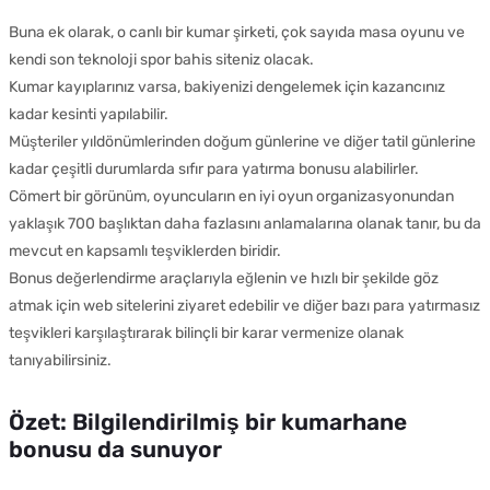
Buna ek olarak, o canlı bir kumar şirketi, çok sayıda masa oyunu ve
kendi son teknoloji spor bahis siteniz olacak.
Kumar kayıplarınız varsa, bakiyenizi dengelemek için kazancınız
kadar kesinti yapılabilir.
Müşteriler yıldönümlerinden doğum günlerine ve diğer tatil günlerine
kadar çeşitli durumlarda sıfır para yatırma bonusu alabilirler.
Cömert bir görünüm, oyuncuların en iyi oyun organizasyonundan
yaklaşık 700 başlıktan daha fazlasını anlamalarına olanak tanır, bu da
mevcut en kapsamlı teşviklerden biridir.
Bonus değerlendirme araçlarıyla eğlenin ve hızlı bir şekilde göz
atmak için web sitelerini ziyaret edebilir ve diğer bazı para yatırmasız
teşvikleri karşılaştırarak bilinçli bir karar vermenize olanak
tanıyabilirsiniz.
Özet: Bilgilendirilmiş bir kumarhane
bonusu da sunuyor