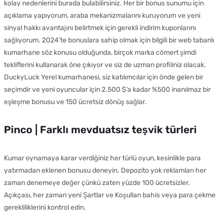
kolay nedenlerini burada bulabilirsiniz.
Her bir bonus sunumu için
açıklama yapıyorum, araba mekanizmalarını kuruyorum ve yeni
sinyal hakkı avantajını belirtmek için gerekli indirim kuponlarını
sağlıyorum. 2024’te bonuslara sahip olmak için bilgili bir web tabanlı
kumarhane söz konusu olduğunda, birçok marka cömert şimdi
tekliflerini kullanarak öne çıkıyor ve siz de uzman profiliniz olacak.
DuckyLuck Yerel kumarhanesi, siz katılımcılar için önde gelen bir
seçimdir ve yeni oyuncular için 2.500 $’a kadar %500 inanılmaz bir
eşleşme bonusu ve 150 ücretsiz dönüş sağlar.
Pinco | Farklı mevduatsız teşvik türleri
Kumar oynamaya karar verdiğiniz her türlü oyun, kesinlikle para
yatırmadan eklenen bonusu deneyin. Depozito yok reklamları her
zaman denemeye değer çünkü zaten yüzde 100 ücretsizler.
Açıkçası, her zaman yeni Şartlar ve Koşulları bahis veya para çekme
gerekliliklerini kontrol edin.