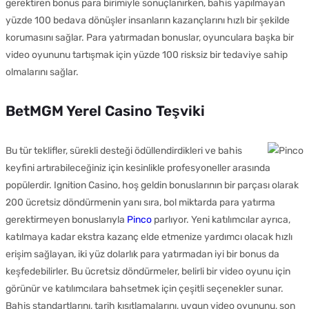
gerektiren bonus para birimiyle sonuçlanırken, bahis yapılmayan
yüzde 100 bedava dönüşler insanların kazançlarını hızlı bir şekilde
korumasını sağlar. Para yatırmadan bonuslar, oyunculara başka bir
video oyununu tartışmak için yüzde 100 risksiz bir tedaviye sahip
olmalarını sağlar.
BetMGM Yerel Casino Teşviki
Bu tür teklifler, sürekli desteği ödüllendirdikleri ve bahis
keyfini artırabileceğiniz için kesinlikle profesyoneller arasında
popülerdir. Ignition Casino, hoş geldin bonuslarının bir parçası olarak
200 ücretsiz döndürmenin yanı sıra, bol miktarda para yatırma
gerektirmeyen bonuslarıyla
Pinco
parlıyor. Yeni katılımcılar ayrıca,
katılmaya kadar ekstra kazanç elde etmenize yardımcı olacak hızlı
erişim sağlayan, iki yüz dolarlık para yatırmadan iyi bir bonus da
keşfedebilirler. Bu ücretsiz döndürmeler, belirli bir video oyunu için
görünür ve katılımcılara bahsetmek için çeşitli seçenekler sunar.
Bahis standartlarını, tarih kısıtlamalarını, uygun video oyununu, son