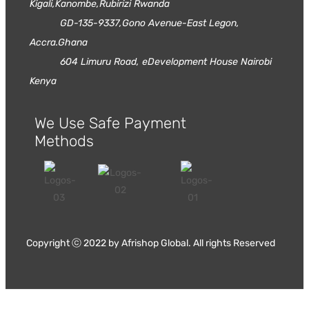
Kigali,Kanombe,Rubirizi Rwanda
GD-135-9337,Gono Avenue-East Legon,
Accra.Ghana
604 Limuru Road, eDevelopment House Nairobi
Kenya
We Use Safe Payment
Methods
Red Oak Flooring
Copyright ⓒ 2022 by Afrishop Global. All rights Reserved