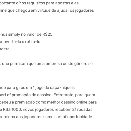
ortante oír os requisitos para apostas e as
-line que chegou em virtude de ajudar os jogadores
us simply no valor de R$25.
onvertê-lo e retirá-lo.
acera.
ões que permitam que uma empresa deste gênero se
ico para giros em 1 jogo de caça-níqueis
 sort of promoção do cassino. Entretanto, para quem
recebeu a premiação como melhor cassino online para
 até R$3 1000, novos jogadores recebem 21 rodadas
porciona aos jogadores some sort of oportunidade