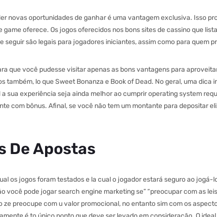
ender novas oportunidades de ganhar é uma vantagem exclusiva. Isso p
 game oferece. Os jogos oferecidos nos bons sites de cassino que list
 seguir são legais para jogadores iniciantes, assim como para quem 
ara que você pudesse visitar apenas as bons vantagens para aproveita
iros também, lo que Sweet Bonanza e Book of Dead. No geral, uma dica 
 a sua experiência seja ainda melhor ao cumprir operating system requ
te com bônus. Afinal, se você não tem um montante para depositar eli
s De Apostas
l os jogos foram testados e la cual o jogador estará seguro ao jogá-lo
ntão você pode jogar search engine marketing se” “preocupar com as leis
. Não ze preocupe com u valor promocional, no entanto sim com os aspe
amente é to único ponto que deve ser levado em consideração. O ideal