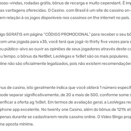
boas-vindas, rodadas grátis, bônus de recarga e muito cependant. É imp
as vantagens oferecidas. O Casino. com Brasil é um site do cassino on
 em relação à os jogos disponíveis nos cassinos on the internet no país.
digo 5GRATIS em página “CÓDIGO PROMOCIONAL” para receber o seu bôn
om uma jogada para x35, você terá que jogá-lo thirty five vezes para c
 público-alvo ao ouvir as opiniões de seus jogadores através deste c
 tempo, o bônus da NetBet, LeoVegas e 1xBet são os mais populares.
line não são oficialmente legalizados, pois não existem recomendaç
us de casino, isto geralmente indica que você obterá 1 número específ
a pode separar significativamente, de 20 a mais de 500, conforme some
verificar a oferta ag 1xBet. Em termos de avaliação geral, a LeoVegas 
um iphone app excelente. No twenty one Casino, além do bônus de 121%
penas durante se cadastrarem neste cassino online. O Video Bingo pro
ma aposta mínima.