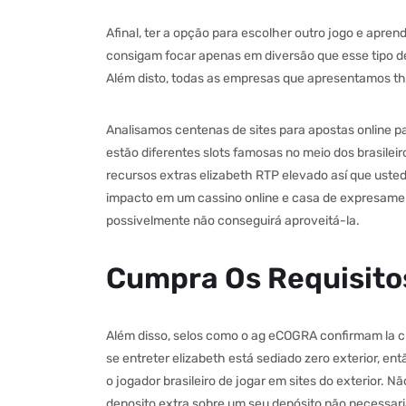
Afinal, ter a opção para escolher outro jogo e apr
consigam focar apenas em diversão que esse tipo de
Além disto, todas as empresas que apresentamos the
Analisamos centenas de sites para apostas online p
estão diferentes slots famosas no meio dos brasile
recursos extras elizabeth RTP elevado así que usted
impacto em um cassino online e casa de expresamen
possivelmente não conseguirá aproveitá-la.
Cumpra Os Requisito
Além disso, selos como o ag eCOGRA confirmam la cua
se entreter elizabeth está sediado zero exterior, e
o jogador brasileiro de jogar em sites do exterior
deposito extra sobre um seu depósito não necessari