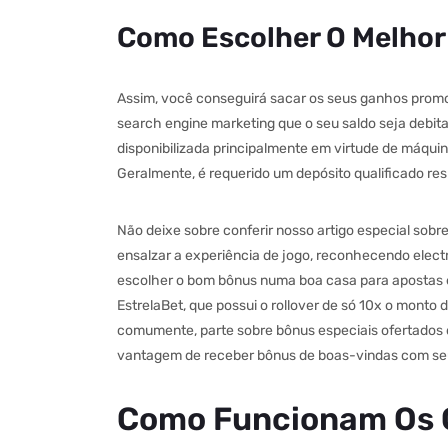
Como Escolher O Melhor
Assim, você conseguirá sacar os seus ganhos promoc
search engine marketing que o seu saldo seja debit
disponibilizada principalmente em virtude de máquin
Geralmente, é requerido um depósito qualificado re
Não deixe sobre conferir nosso artigo especial sobr
ensalzar a experiência de jogo, reconhecendo elect
escolher o bom bônus numa boa casa para apostas é 
EstrelaBet, que possui o rollover de só 10x o monto
comumente, parte sobre bônus especiais ofertados 
vantagem de receber bônus de boas-vindas com seu
Como Funcionam Os G