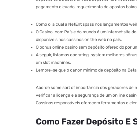
pagamento elevado, requerimento de apostas baixo 
Como o la cual a NetEnt spass nos lançamentos weil
O Casino. com País e do mundo é um internet site do
disponíveis nos cassinos on the web no país.
O bonus online casino sem depósito oferecido por u
A seguir, listamos operating-system melhores bônus 
em slot machines.
Lembre-se que o canon mínimo de depósito na Betan
Aborde some sort of importância dos geradores de n
verificar a licença e a segurança de um on line casin
Cassinos responsáveis oferecem ferramentas e elem
Como Fazer Depósito E 