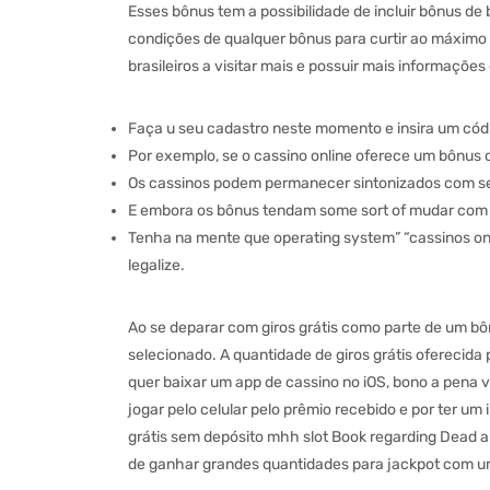
Esses bônus tem a possibilidade de incluir bônus de 
condições de qualquer bônus para curtir ao máximo 
brasileiros a visitar mais e possuir mais informações
Faça u seu cadastro neste momento e insira um có
Por exemplo, se o cassino online oferece um bônus c
Os cassinos podem permanecer sintonizados com seu
E embora os bônus tendam some sort of mudar com u
Tenha na mente que operating system” “cassinos on
legalize.
Ao se deparar com giros grátis como parte de um bôn
selecionado. A quantidade de giros grátis oferecid
quer baixar um app de cassino no iOS, bono a pena 
jogar pelo celular pelo prêmio recebido e por ter 
grátis sem depósito mhh slot Book regarding Dead a
de ganhar grandes quantidades para jackpot com u