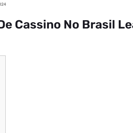
2024
e Cassino No Brasil Le