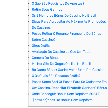
O Que São Requisitos De Apostas?
Retire Seus Ganhos
Os 3 Melhores Bônus De Cassino No Brasil
Dicas Para Aproveitar Ao Máximo As Promoções
De Cassinos
Posso Retirar O Recurso Financeiro Do Bônus
Sobre Cassino?
Giros Grátis
Avaliação Do Cassino Lo Que Um Todo
Compra De Bônus
Melhor Site De Jogos On-line No Brasil
Bc Game Bônus: Ganhe Valor Extra Pra Cassino
O Os Quais São Rodadas Grátis?
Passo Some Sort Of Passo Para Se Cadastrar Em
Um Cassino, Depositar Elizabeth Ganhar O Bônus
Onde Conseguir Bônus Sem Depósito 2024?”
“[newline]tipos De Bônus Sem Depósito