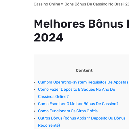
Cassino Online » Bons Bônus De Cassino No Brasil 
Melhores Bônus D
2024
Content
Cumpra Operating-system Requisitos De Apostas
Como Fazer Depósito E Saques No Ano De
Cassinos Online?
Como Escolher O Melhor Bônus De Cassino?
Como Funcionam Os Giros Grátis
Outros Bônus (bônus Após 1º Depósito Ou Bônus
Recorrente)