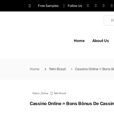
Free Samples
Follow Us
Home
About Us
Home
1Win Brasil
Cassino Online » Bons B
Edem_Dotse
1Win Brasil
Cassino Online » Bons Bônus De Cassin